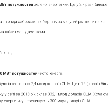
 МВт
потужностей
зеленої енергетики. Це у 2,7 рази більше 
 та енергозбереження України, за минулий рік ввели в експ
машніми господарствами;
іогазі;
40 МВт
потужностей
чистої енергії.
було інвестовано 2,4 млрд доларів США. Це в 15 (!) разів біль
ку у світі за 2018 рік склав 332,1 млрд доларів США. Хоча су
зелену енергетику перевищують 300 млрд доларів США.