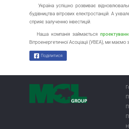
Україна успішно розвиває відновлювальну 
будівництва вітрових електростанцій. А ухвал
сприяє залученню інвестицій.
Наша компанія займається
проектуван
Вітроенергетичної Асоціації (УВЕА), ми маємо 
Поділитися
Г
П
П
П
Н