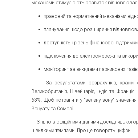
механізми стимулюють розвиток відновлювальн
правовий та нормативний механізми відно
планування щодо розширення відновлювал
доступність і рівень фінансової підтримк
підключення до електромережі та викори
моніторинг за викидами парникових газів
За результатами розрахунків, країни Азії
Великобританія, Швейцарія, Індія та Франція.
63%. Щоб потрапити у “зелену зону” значення 
Вануату та Сомалі.
Згідно з офіційними даними дослідницької ор
швидкими темпами. Про це говорять цифри.