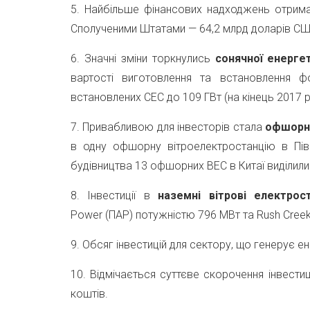
5. Найбільше фінансових надходжень отрима
Сполученими Штатами — 64,2 млрд доларів СШ
6. Значні зміни торкнулись
сонячної енерге
вартості виготовлення та встановлення ф
встановлених СЕС до 109 ГВт (на кінець 2017 ро
7. Привабливою для інвесторів стала
офшорна
в одну офшорну вітроелектростанцію в Півн
будівництва 13 офшорних ВЕС в Китаї виділили
8. Інвестиції в
н
аземні вітрові електрост
Power (ПАР) потужністю 796 МВт та Rush Creek 
9. Обсяг інвестицій для сектору, що генерує е
10. Відмічається суттєве скорочення інвести
коштів.