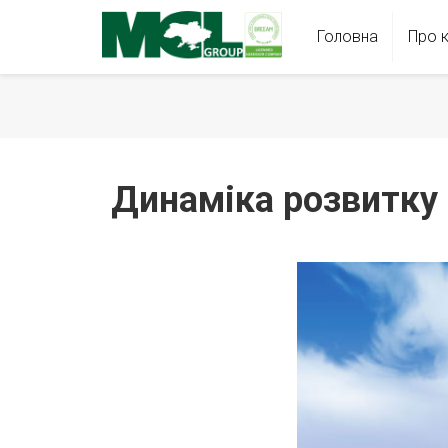
Головна
Про 
Динаміка розвитку 