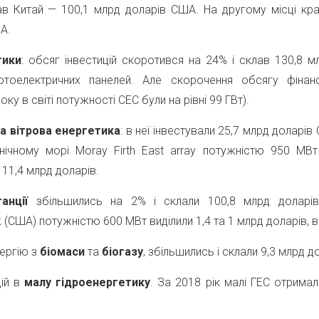
в Китай — 100,1 млрд доларів США. На другому місці краї
А.
тики
: обсяг інвестицій скоротився на 24% і склав 130,8
отоелектричних панелей. Але скорочення обсягу фінан
ку в світі потужності СЕС були на рівні 99 ГВт).
 вітрова енергетика
: в неї інвестували 25,7 млрд доларів
ічному морі Moray Firth East array потужністю 950 МВт
 11,4 млрд доларів.
анції
збільшились на 2% і склали 100,8 млрд доларів 
(США) потужністю 600 МВт виділили 1,4 та 1 млрд доларів, в
нергію з
біомаси
та
біогаз
у
, збільшились і склали 9,3 млрд д
цій в
малу гідроенергетику
. За 2018 рік малі ГЕС отрима