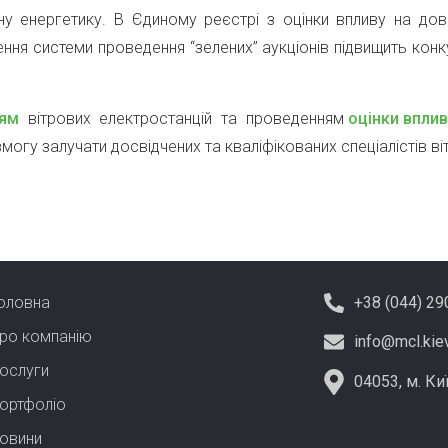
енергетику. В Єдиному реєстрі з оцінки впливу на довкі
ення системи проведення “зелених” аукціонів підвищить конк
ням
вітрових електростанцій та проведенням
оцінки вплив
змогу залучати досвідчених та кваліфікованих спеціалістів в
оловна
+38 (044) 29
ро компанію
info@mcl.kie
ослуги
04053, м. Киї
ортфолiо
овини