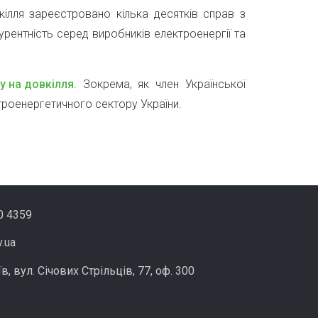
лля зареєстровано кілька десятків справ з
урентність серед виробників електроенергії та
у на довкілля
. Зокрема, як член Української
ітроенергетичного сектору України.
0 4359
v.ua
в, вул. Січових Стрільців, 77, оф. 300