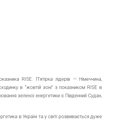
зника RISE. П’ятірка лідерів — Німеччина,
 сходинку в “жовтій зоні” з показником RISE в
лювання зеленої енергетики є Південний Судан,
ргетика в Україні та у світі розвивається дуже