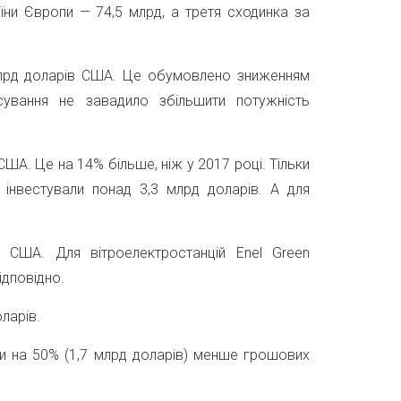
ни Європи — 74,5 млрд, а третя сходинка за
 млрд доларів США. Це обумовлено зниженням
сування не завадило збільшити потужність
 США. Це на 14% більше, ніж у 2017 році. Тільки
 інвестували понад 3,3 млрд доларів. А для
США. Для вітроелектростанцій Enel Green
ідповідно.
оларів.
ли на 50% (1,7 млрд доларів) менше грошових