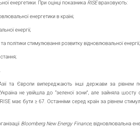
ої енергетики. При оцінці показника
RISE
враховують:
влювальної енергетики в країні;
ьної енергії;
и та політики стимулювання розвитку відновлювальної енергії;
стання;
.
 та Європи випереджають інші держави за рівнем пока
 Україна не увійшла до “зеленої зони”, але зайняла шосту
RISE має бути ≥ 67. Останніми серед країн за рівнем стиму
ганізації
Bloomberg New Energy
Finance
, відновлювальна ене