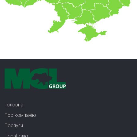
Головна
Про компанію
Послуги
Портфолiо