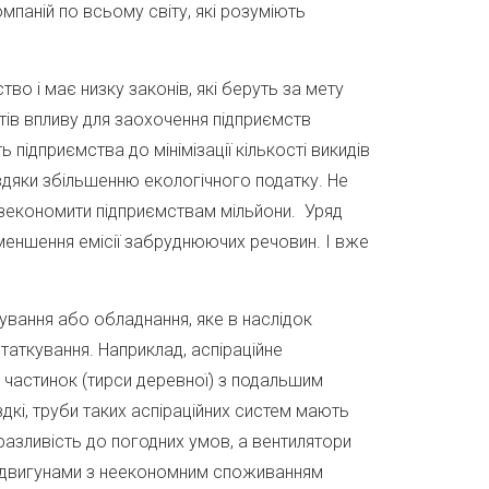
паній по всьому світу, які розуміють
во і має низку законів, які беруть за мету
ів впливу для заохочення підприємств
ідприємства до мінімізації кількості викидів
вдяки збільшенню екологічного податку. Не
 зекономити підприємствам мільйони. Уряд
зменшення емісії забруднюючих речовин. І вже
кування або обладнання, яке в наслідок
аткування. Наприклад, аспіраційне
частинок (тирси деревної) з подальшим
дкі, труби таких аспіраційних систем мають
азливість до погодних умов, а вентилятори
ми двигунами з неекономним споживанням