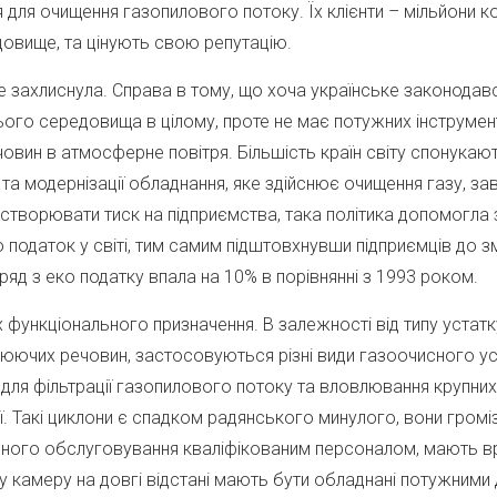
ля очищення газопилового потоку. Їх клієнти – мільйони ком
вище, та цінують свою репутацію.
е захлиснула. Справа в тому, що хоча українське законодавст
го середовища в цілому, проте не має потужних інструмент
ин в атмосферне повітря. Більшість країн світу спонукають п
а модернізації обладнання, яке здійснює очищення газу, за
 створювати тиск на підприємства, така політика допомогла
ко податок у світі, тим самим підштовхнувши підприємців до 
уряд з еко податку впала на 10% в порівнянні з 1993 роком.
їх функціонального призначення. В залежності від типу устат
юючих речовин, застосовуються різні види газоочисного уст
я фільтрації газопилового потоку та вловлювання крупних 
. Такі циклони є спадком радянського минулого, вони громіз
ійного обслуговування кваліфікованим персоналом, мають вр
ну камеру на довгі відстані мають бути обладнані потужни