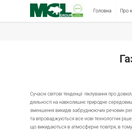
Головна
Про 
Га
Сучасні світові тенденції піклування про дов
діяльності на навколишнє природне середовище
зменшення викидів забруднюючих речовин реглам
та впроваджуються все нові технологічні ріш
що викидаються в атмосферне повітря, в тому