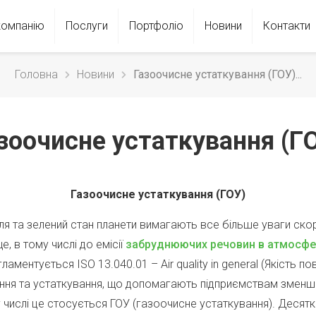
компанію
Послуги
Портфолiо
Новини
Контакти
Головна
Новини
Газоочисне устаткування (ГОУ)...
зоочисне устаткування (Г
Газоочисне устаткування (ГОУ)
кілля та зелений стан планети вимагають все більше уваги с
, в тому числі до емісії
забруднюючих речовин в атмосфе
ентується ISO 13.040.01 – Air quality in general (Якість п
ення та устаткування, що допомагають підприємствам зменш
 числі це стосується ГОУ (газоочисне устаткування). Десят