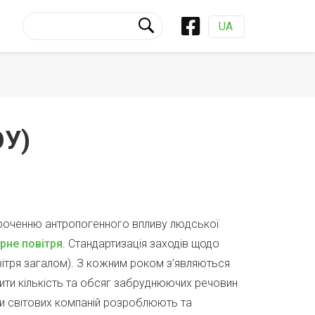
UA
ОУ)
короченню антропогенного впливу людської
рне повітря
. Стандартизація заходів щодо
овітря загалом). З кожним роком з’являються
ити кількість та обсяг забруднюючих речовин
ки світових компаній розроблюють та