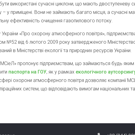
 бути використані сучасні циклони, що мають двоступеневу 
– у приміщені. Вони не займають багато місця, а сучасні ма
льну ефективність очищення газопилового потоку.
ну України «Про охорону атмосферного повітря», підприємства
казом №52 від 6 лютого 2009 року затвердженого Міністерс
ий в Міністерстві екології та природних ресурсів України.
СіеЛ» пропонує підприємствам, що займаються будь яким в
мити
паспорта на ГОУ
, як у рамках
екологічного аутсорсинг
 сфері охорони атмосферного повітря дозволяє компанії MC
піраційних систем, що відповідають вимогам національних т