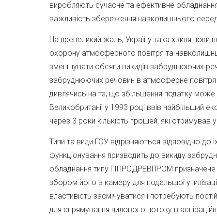
виробляють сучасне та ефективне обладнання д
важливість збереження навколишнього середо
На превеликий жаль, Україну така хвиля поки н
охорону атмосферного повітря та навколишньо
зменшувати обсяги викидів забруднюючих речов
забруднюючих речовин в атмосферне повітря т
дивлячись на те, що збільшення податку може
Великобританії у 1993 році ввів найбільший е
через 3 роки кількість грошей, які отримував 
Типи та види ГОУ відрізняються відповідно до 
функціонування призводить до викиду забрудн
обладнання типу ГІПРОДРЕВПРОМ призначене дл
збором його в камеру для подальшої утилізації
властивість засмічуватися і потребують пост
для спрямування пилового потоку в аспірацій