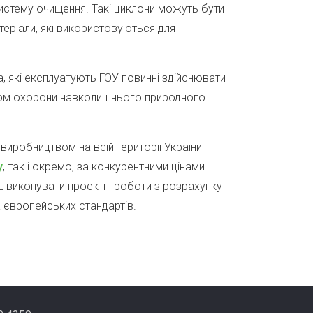
систему очищення. Такі циклони можуть бути
теріали, які використовуються для
, які експлуатують ГОУ повинні здійснювати
твом охорони навколишнього природного
иробництвом на всій території України
у
, так і окремо, за конкурентними цінами.
L виконувати проектні роботи з розрахунку
а європейських стандартів.