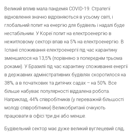
Великий вплив мала пандемія COVID-19. Стратегії
відновлення значно відрізняються в усьому світі, і
глобальний попит на енергію для будівель і надалі буде
нестабільним. У Кореї попит на електроенергію в
нежитловому секторі впав на 5% на електроенергію. В
Іспанії споживання електроенергії під час карантину
зменшилося на 13,5% (порівняно з попереднім трьома
роками). У Бразилії під час карантину споживання енергії
в державних адміністративних будівлях скоротилося на
38%, а в початкових та дитячих садах – на 50%. Все
більше набуває популярності віддалена робота.
Наприклад, 44% співробітників (у переважній більшості
молоді співробітники) Великобританії очікують
працювати в офісі три дні або менше.
Будівельний сектор має дуже великий вуглецевий слід,