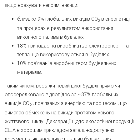
якщо врахувати непрямі викиди:
близько 9% глобальних викидів CO
в енергетиці
2
та процесах є результатом використання
викопного палива в будівлях
18% припадає на виробництво електроенергії та
тепла, що використовуються в будівлях.
10% пов’язані з виробництвом будівельних
матеріалів.
Таким чином, весь життєвий цикл будівлі прямо чи
опосередковано відповідає за ~37% глобальних
викидів CO
, пов’язаних з енергією та процесом , що
2
вимагає обмежень на викиди протягом усього
життєвого циклу. Декларації щодо екологічної продукції
США є хорошим прикладом загальнодоступних
документів, які засвідчують вплив будівельних