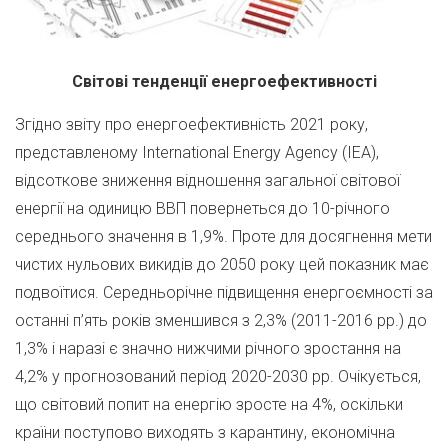
Світові тенденції енергоефективності
Згідно звіту про енергоефективність 2021 року,
представленому International Energy Agency (IEA),
відсоткове зниження відношення загальної світової
енергії на одиницю ВВП повернеться до 10-річного
середнього значення в 1,9%. Проте для досягнення мети
чистих нульових викидів до 2050 року цей показник має
подвоїтися. Середньорічне підвищення енергоємності за
останні п’ять років зменшився з 2,3% (2011-2016 рр.) до
1,3% і наразі є значно нижчими річного зростання на
4,2% у прогнозований період 2020-2030 рр. Очікується,
що світовий попит на енергію зросте на 4%, оскільки
країни поступово виходять з карантину, економічна