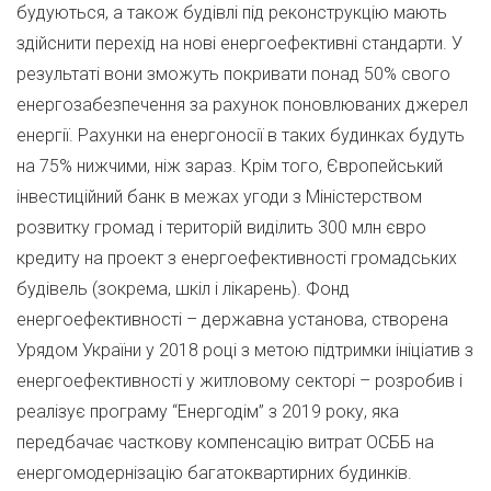
будуються, а також будівлі під реконструкцію мають
здійснити перехід на нові енергоефективні стандарти. У
результаті вони зможуть покривати понад 50% свого
енергозабезпечення за рахунок поновлюваних джерел
енергії. Рахунки на енергоносії в таких будинках будуть
на 75% нижчими, ніж зараз. Крім того, Європейський
інвестиційний банк в межах угоди з Міністерством
розвитку громад і територій виділить 300 млн євро
кредиту на проект з енергоефективності громадських
будівель (зокрема, шкіл і лікарень). Фонд
енергоефективності – державна установа, створена
Урядом України у 2018 році з метою підтримки ініціатив з
енергоефективності у житловому секторі – розробив і
реалізує програму “Енергодім” з 2019 року, яка
передбачає часткову компенсацію витрат ОСББ на
енергомодернізацію багатоквартирних будинків.