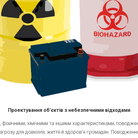
Проектування об’єктів з небезпечними відходами
и, фізичними, хімічними та іншими характеристиками, поводже
загрозу для довкілля, життя й здоров’я громадян. Поводжен