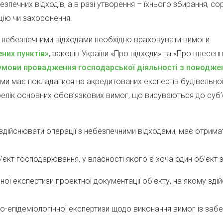
зпечних відходів, а в разі утворення – їхнього збирання, сор
цію чи захоронення.
в з небезпечними відходами необхідно враховувати вимоги
них пунктів»
, законів України «Про відходи» та «Про внесен
 умови провадження господарської діяльності з поводже
ми має покладатися на акредитованих експертів будівельної 
ік основних обов’язкових вимог, що висуваються до суб’єк
здійснювати операції з небезпечними відходами, має отримат
б’єкт господарювання, у власності якого є хоча один об’єкт
ої експертизи проектної документації об’єкту, на якому зді
-епідеміологічної експертизи щодо виконання вимог із забе