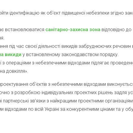
йти ідентифікацію як об’єкт підвищеної небезпеки згідно зак
має встановлюватися
санітарно-захисна зона
відповідно до
я.
ння під час своєї діяльності викидів забруднюючих речовин
на викиди
у встановленому законодавством порядку.
ної з операціями з небезпечними відходами підлягає проведе
на довкілля».
проектування об’єктів з небезпечними відходами виконуєтьс
лючно з розробкою індивідуальних проектних рішень задля ус
сні партнерські зв’язки з найкращими проектними організаці
и відходами по всій Україні за конкурентними цінами та у об