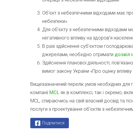
Об’єкт з небезпечними відходами має про
небезпеки».
Для об’єкту з небезпечними відходами 
негативного впливу на здоров’я населенн
В разі здійснення суб’єктом господарюва
джерелами, необхідно отримати
дозвіл 
Здійснення планової діяльності, пов’яза
вимог закону України «Про оцінку впливу 
Вищезазначений перелік умов необхідних для 
компанії
MCL
як в комплексі, так і окремо, вк
MCL, спираючись на свій власний досвід та ті
послуги з проектування об’єктів з небезпечним
Поділитися