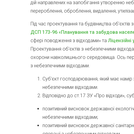
дій направлених на запобігання утворенню небе
перероблення, оброблення, видалення, утиліза
Під час проектування та будівництва об’єкті
ДСП 173-96 «Планування та забудова населе
сфері поводження з відходами» та
Ліцензійні
Проектування об’єктів з небезпечними відхода
охорони навколишнього середовища. Ось перел
з небезпечними відходами.
Суб’єкт господарювання, який має намір 
небезпечними відходами.
Відповідно до ст.17 ЗУ «Про відходи», су
позитивний висновок державної екологічн
небезпечними відходами;
позитивний висновок державної санітарно
операції з небезпечними відходами.