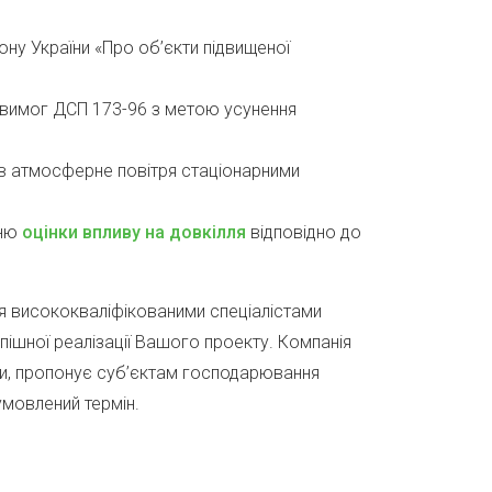
ону України «Про об’єкти підвищеної
 вимог ДСП 173-96 з метою усунення
 в атмосферне повітря стаціонарними
нню
оцінки впливу на довкілля
відповідно до
я висококваліфікованими спеціалістами
пішної реалізації Вашого проекту. Компанія
ями, пропонує суб’єктам господарювання
умовлений термін.