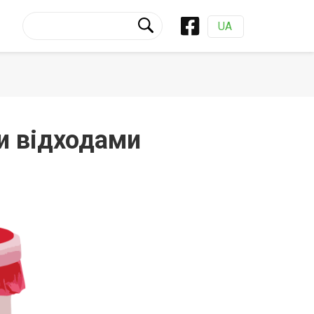
UA
и відходами