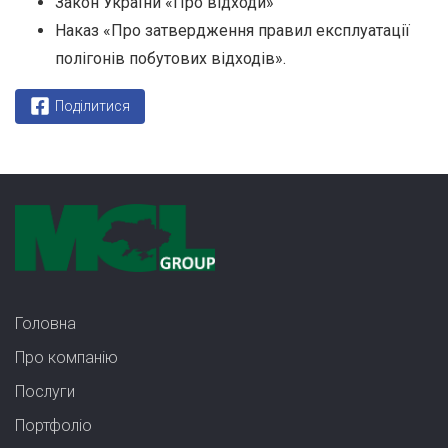
Закон України «Про відходи»
Наказ «Про затвердження правил експлуатації
полігонів побутових відходів».
Поділитися
Головна
Про компанію
Послуги
Портфолiо