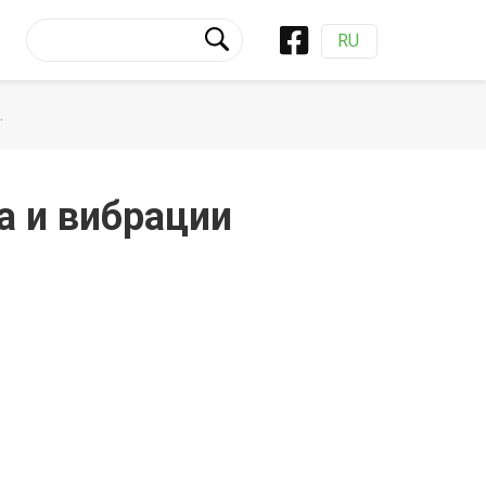
RU
.
 и вибрации