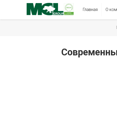
Главная
О ком
Современны