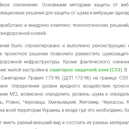
йное озеленение. Основными методами защиты от вибра
новационные решения для защиты от шума и вибрации однов
зработано и внедрено комплекс технологических решений
езнодорожной колеёй.
ний было спроектировано и выполнено реконструкцию 
ое проектное решение позволило разместить шумозащитн
дорожной инфраструктуры. Кроме фактического снижени
ие жилой застройки в
санитарно-защитной зоне (СЗЗ)
. В
Санитарных Правил 173-96 (ДСП 173-96) на границе СЗ
вня. Определение уровня вредного воздействия проис
нии MCL возможно определить уровень шума и определить
ь, Ровно, Черновцы, Хмельницкий, Житомир, Черкассы, К
 на всей территории Украины, и везде где это необходимо, 
иметь разный внешний вид и состоять из разных материал