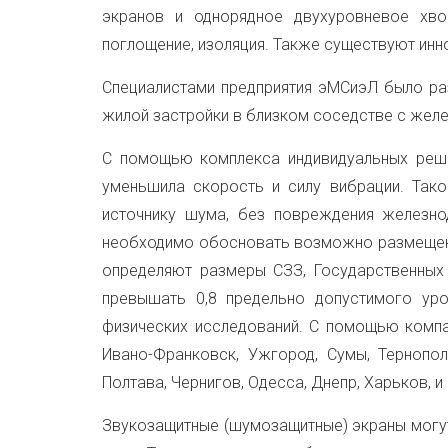
экранов и однорядное двухуровневое хво
поглощение, изоляция. Также существуют ин
Специалистами предприятия эМСиэЛ было ра
жилой застройки в близком соседстве с жел
С помощью комплекса индивидуальных реше
уменьшила скорость и силу вибрации. Так
источнику шума, без повреждения железно
необходимо обосновать возможно размещен
определяют размеры СЗЗ, Государственных 
превышать 0,8 предельно допустимого уро
физических исследований. С помощью компа
Ивано-Франковск, Ужгород, Сумы, Тернопол
Полтава, Чернигов, Одесса, Днепр, Харьков, и
Звукозащитные (шумозащитные) экраны могут 