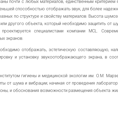
аны почти с любых материалов, единственным критерием я
еньшей способностью отображать звук, для более надежно
разных по структуре и свойству материалов. Высота шумо
 или другого объекта, который необходимо защитить от шу
 проектируется специалистами компании MCL. Соврем
ых экранов.
обходимо отображать, эстетическую составляющую, нали
ировку и установку звукоотображающего экрана, в соот
Институтом гигиены и медицинской экологии им. О.М. Мар
иты от шума и вибрации; начиная от проведения лаборатор
зоны, и обоснования возможности размещения объекта жил