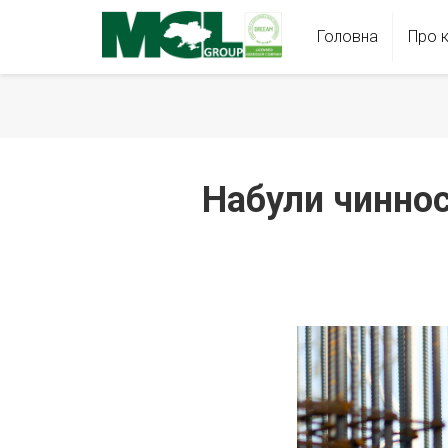
Головна
Про 
Набули чиннос