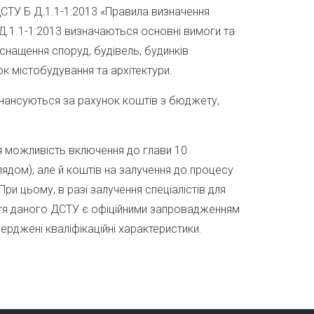
ДСТУ Б Д.1.1-1:2013 «Правила визначення
 Д.1.1-1:2013 визначаються основні вимоги та
снащення споруд, будівель, будинків
ок містобудування та архітектури.
фінансуються за рахунок коштів з бюджету,
я можливість включення до глави 10
ядом), але й коштів на залучення до процесу
ри цьому, в разі залучення спеціалістів для
няття даного ДСТУ є офіційними запровадженням
верджені кваліфікаційні характеристики.