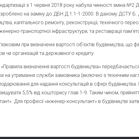
дартизації з 1 червня 2018 року набула чинності зміна №2 
розроблено на заміну до ДБН Д.1.1-1-2000. В даному ДСТУ Б.
тва, капітального ремонту, реконструкції, технічного перео
нженерно-транспортної інфраструктури, та реставрації пам’ят
язковим при визначенні вартості об’єктів будівництва, що 
в чи організацій та державного кредиту.
3 «Правила визначення вартості будівництва» передбачаєтьс
и на утримання служби замовника (включно з технічним нагл
подарювання для надання консультацій в сфері будівництва. П
еревищувати 5,5% від кошторису глав 1-9. Таким чином, прий
тант». Для професії «інженер-консультант» в будівництві зат