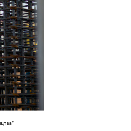
ицтва”