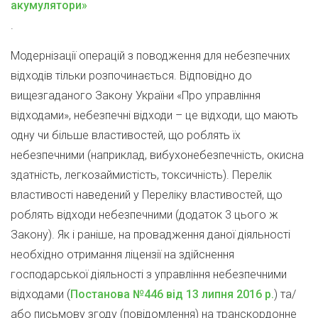
акумулятори»
.
Модернізації операцій з поводження для небезпечних
відходів тільки розпочинається. Відповідно до
вищезгаданого Закону України «Про управління
відходами», небезпечні відходи – це відходи, що мають
одну чи більше властивостей, що роблять їх
небезпечними (наприклад, вибухонебезпечність, окисна
здатність, легкозаймистість, токсичність). Перелік
властивості наведений у Переліку властивостей, що
роблять відходи небезпечними (додаток 3 цього ж
Закону). Як і раніше, на провадження даної діяльності
необхідно отримання ліцензії на здійснення
господарської діяльності з управління небезпечними
відходами (
Постанова №446 від 13 липня 2016 р.
) та/
або письмову згоду (повідомлення) на транскордонне