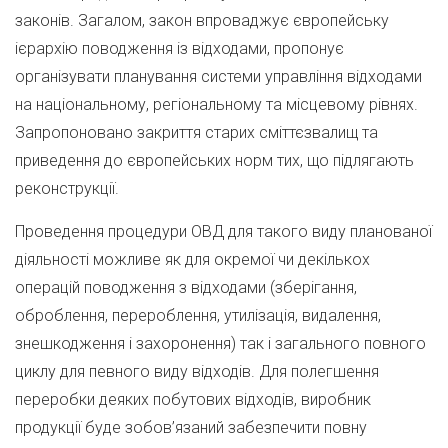
законів. Загалом, закон впроваджує європейську
ієрархію поводження із відходами, пропонує
організувати планування системи управління відходами
на національному, регіональному та місцевому рівнях.
Запропоновано закриття старих сміттєзвалищ та
приведення до європейських норм тих, що підлягають
реконструкції.
Проведення процедури ОВД для такого виду планованої
діяльності можливе як для окремої чи декількох
операцій поводження з відходами (зберігання,
оброблення, перероблення, утилізація, видалення,
знешкодження і захоронення) так і загального повного
циклу для певного виду відходів. Для полегшення
переробки деяких побутових відходів, виробник
продукції буде зобов’язаний забезпечити повну