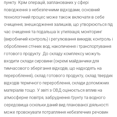
пункту. Крім операцій, запланованих у сфері
поводження з небезпечними відходами, основний
технологічний процес може також включати в себе
очищення; знешкодження залишків, що утворюються під
час очищення та подальша їх утилізація; моніторинг
(виробничий контроль) і регулювання викидів; контроль і
оброблення стічних вод; накопичення і транспортування
готового продукту. До складу комплексу можуть
входити склади сировини (окремі майданчики для
тимчасового зберігання відходів, що надходять на
перероблення), склад готового продукту, склад твердих
відходів термічного перероблення, склади допоміжних
матеріалів тощо. У звіті з ОВД оцінюється вплив на
атмосферне повітря, забруднення ґрунту та водного
середовища оскільки даний вид планованої діяльності
може провокувати потрапляння небезпечних речовин