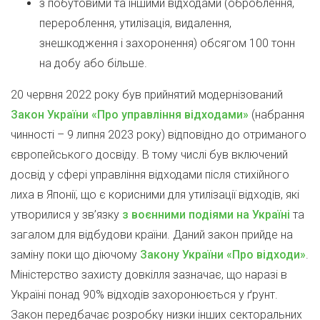
з побутовими та іншими відходами (оброблення,
перероблення, утилізація, видалення,
знешкодження і захоронення) обсягом 100 тонн
на добу або більше.
20 червня 2022 року був прийнятий модернізований
Закон України «Про управління відходами»
(набрання
чинності – 9 липня 2023 року) відповідно до отриманого
європейського досвіду. В тому числі був включений
досвід у сфері управління відходами після стихійного
лиха в Японії, що є корисними для утилізації відходів, які
утворилися у зв’язку
з воєнними подіями на Україні
та
загалом для відбудови країни. Даний закон прийде на
заміну поки що діючому
Закону України «Про відходи»
.
Міністерство захисту довкілля зазначає, що наразі в
Україні понад 90% відходів захоронюється у ґрунт.
Закон передбачає розробку низки інших секторальних