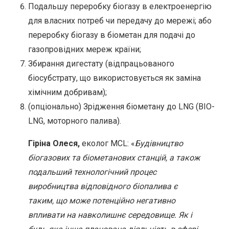
Подальшу переробку біогазу в електроенергію
для власних потреб чи передачу до мережі; або
переробку біогазу в біометан для подачі до
газопровідних мереж країни;
Збирання дигестату (відпрацьованого
біосубстрату, що використовується як заміна
хімічним добривам);
(опціонально) Зрідження біометану до LNG (BIO-
LNG, моторного палива).
Гіріна Олеся,
еколог MCL: «
Будівництво
біогазових та біометанових станцій, а також
подальший технологічний процес
виробництва відповідного біопалива є
таким, що може потенційно негативно
впливати на навколишнє середовище. Як і