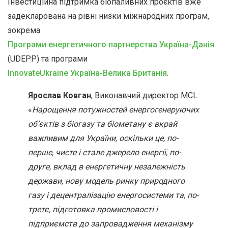
Інвестиційна підтримка біопаливних проєктів вже
задекларована на рівні низки міжнародних програм,
зокрема
Програми енергетичного партнерства Україна-Данія
(UDEPP) та програми
InnovateUkraine Україна-Велика Британія
.
Ярослав Ковган
, Виконавчий директор MCL:
«
Нарощення потужностей енергогенеруючих
об
’
єктів з біогазу та біометану є вкрай
важливим для України, оскільки це, по-
перше, чисте і стале джерело енергії, по-
друге, вклад в енергетичну незалежність
держави, нову модель ринку природного
газу і децентралізацію енергосистеми та, по-
третє, підготовка промисловості і
підприємств до запровадження механізму