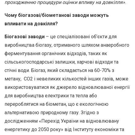
проходженню процедури оцінки впливу на довкілля»
.
Чому біогазові
/
біометанові заводи можуть
впливати на довкілля?
Біогазові заводи
– це спеціалізовані об’єкти для
виробництва біогазу, отриманого шляхом анаеробного
ферментування органічних відходів, таких як
сільськогосподарські залишки, харчові відходи та
стічні води. Біогаз, який складається на 60-70% з
метану, СО2 і невеликих кількостей інших газів, може
використовуватися як джерело відновлюваної енергії
для виробництва електрики та тепла або
перероблятися на біометан, що є екологічною
альтернативою природному газу. Згідно з
дослідженням «Перехід України на відновлювану
енергетику до 2050 року» від Інституту економіки та