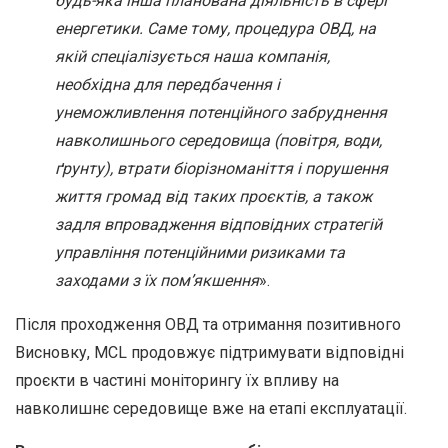
будь-яка інша планована діяльність в сфері
енергетики. Саме тому, процедура ОВД, на
якій спеціалізується наша компанія,
необхідна для передбачення і
унеможливлення потенційного забруднення
навколишнього середовища (повітря, води,
ґрунту), втрати біорізноманіття і порушення
життя громад від таких проєктів, а також
задля впровадження відповідних стратегій
управління потенційними ризиками та
заходами з їх пом
’
якшення
».
Після проходження ОВД та отримання позитивного
Висновку, MCL продовжує підтримувати відповідні
проєкти в частині моніторингу їх впливу на
навколишнє середовище вже на етапі експлуатації.