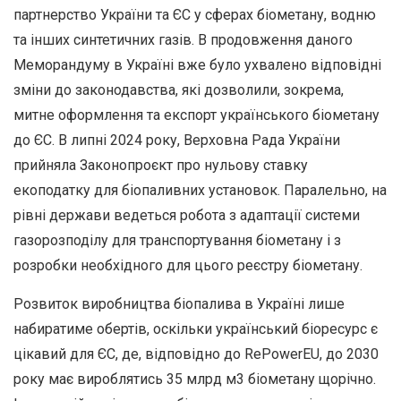
партнерство України та ЄС у сферах біометану, водню
та інших синтетичних газів. В продовження даного
Меморандуму в Україні вже було ухвалено відповідні
зміни до законодавства, які дозволили, зокрема,
митне оформлення та експорт українського біометану
до ЄС. В липні 2024 року, Верховна Рада України
прийняла Законопроєкт про нульову ставку
екоподатку для біопаливних установок. Паралельно, на
рівні держави ведеться робота з адаптації системи
газорозподілу для транспортування біометану і з
розробки необхідного для цього реєстру біометану.
Розвиток виробництва біопалива в Україні лише
набиратиме обертів, оскільки український біоресурс є
цікавий для ЄС, де, відповідно до RePowerEU, до 2030
року має вироблятись 35 млрд м3 біометану щорічно.