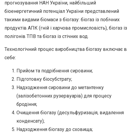
прогнозування НАН України, найбільший
біоенергетичний потенціал України представлений
такими видами біомаси з біогазу: біогаз із побічних
продуктів АПК (гній і харчова промисловість), біогаз із
полігонів ТПВ та біогаз із стічних вод.
Технологічний процес виробництва біогазу включає в
себе:
Прийом та подрібнення сировини;
Підготовку біосубстрату;
Надходження сировини до метантенку
(залізобетонних рузервуарів) для процесу
бродіння;
Очищення біогазу (десульфуризація, видалення
конденсату);
Надходження біогазу до сховища;