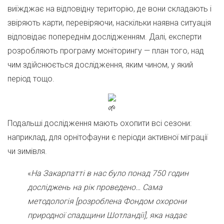
виїжджає на відповідну територію, де вони складають і
звіряють карти, перевіряючи, наскільки наявна ситуація
відповідає попереднім дослідженням. Далі, експерти
розробляють програму моніторингу — план того, над
чим здійснюється дослідження, яким чином, у який
період тощо.
Подальші дослідження мають охопити всі сезони:
наприклад, для орнітофауни є періоди активної міграції
чи зимівля.
«
На Закарпатті в нас було понад 750 годин
досліджень на рік проведено… Сама
методологія [розроблена Фондом охорони
природної спадщини Шотландії], яка надає