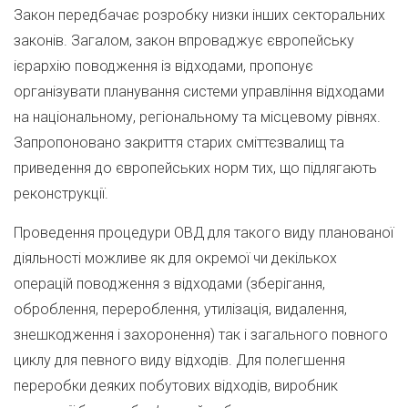
Закон передбачає розробку низки інших секторальних
законів. Загалом, закон впроваджує європейську
ієрархію поводження із відходами, пропонує
організувати планування системи управління відходами
на національному, регіональному та місцевому рівнях.
Запропоновано закриття старих сміттєзвалищ та
приведення до європейських норм тих, що підлягають
реконструкції.
Проведення процедури ОВД для такого виду планованої
діяльності можливе як для окремої чи декількох
операцій поводження з відходами (зберігання,
оброблення, перероблення, утилізація, видалення,
знешкодження і захоронення) так і загального повного
циклу для певного виду відходів. Для полегшення
переробки деяких побутових відходів, виробник