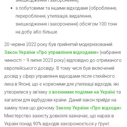
знешкодження і захоронення);
з побутовими та іншими відходами (оброблення,
перероблення, утилізація, видалення,
знешкодження і захоронення) обсягом 100 тонн
на добу або більше.
20 червня 2022 року був прийнятий модернізований
Закон України «Про управління відходами»
(набрання
чинності – 9 липня 2023 року) відповідно до отриманого
європейського досвіду. В тому числі був включений
досвід у сфері управління відходами після стихійного
лиха в Японії, що є корисними для утилізації відходів, які
утворилися у зв’язку
з воєнними подіями на Україні
та
загалом для відбудови країни. Даний закон прийде на
заміну поки що діючому
Закону України «Про відходи»
.
Міністерство захисту довкілля зазначає, що наразі в
Україні понад 90% відходів захоронюється у ґрунт.