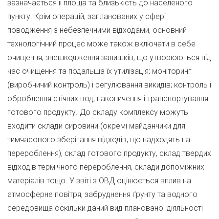
зазначається її площа та близькість до населеного
пункту. Крім операцій, запланованих у сфері
поводження з небезпечними відходами, основний
технологічний процес може також включати в себе
очищення; знешкодження залишків, що утворюються під
час очищення та подальша їх утилізація; моніторинг
(виробничий контроль) і регулювання викидів; контроль і
оброблення стічних вод; накопичення і транспортування
готового продукту. До складу комплексу можуть
входити склади сировини (окремі майданчики для
тимчасового зберігання відходів, що надходять на
перероблення), склад готового продукту, склад твердих
відходів термічного перероблення, склади допоміжних
матеріалів тощо. У звіті з ОВД оцінюється вплив на
атмосферне повітря, забруднення ґрунту та водного
середовища оскільки даний вид планованої діяльності