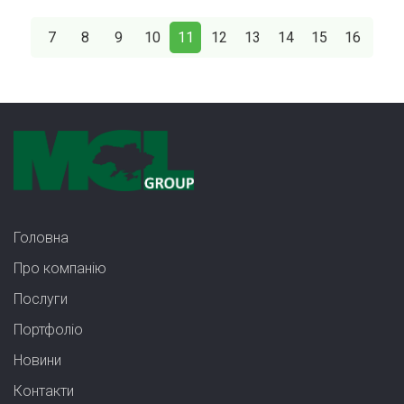
7
8
9
10
11
12
13
14
15
16
Головна
Про компанію
Послуги
Портфолiо
Новини
Контакти